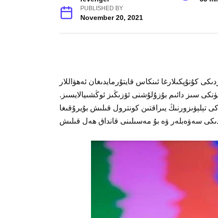
PUBLISHED BY
November 20, 2021
دىكى كۇنۇپكىلارغا ئىنكاس قايتۇرمايدىغان ئەھۋاللار
چۈنكى سىز دائىم بۇزۇلۇشنى ئۆزىڭىز ئوڭشىيالايسىز.
 تېلېۋىزورنىڭ يىراقتىن كونترول قىلىش بۇيرۇقىغا