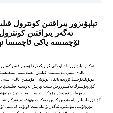
تېلېۋىزور يىراقتىن كونترول قىل
ئەگەر يىراقتىن كونترول 
ئۆچمىسە ياكى ئاچمىسا نې
ئەگەر تېلېۋىزور تاختايدىكى كۇنۇپكىلارغا ۋە يىراقتىن كونتر
ئالدى بىلەن مەسىلىنىڭ كېلىش مەنبەسىنى ئېنىقلىشىڭى
قوبۇللىغۇچنىڭ ئۆزىدە ياتقان بولۇشى مۇمكىن. ئالدى بىلەن
كۆرۈنۈشلۈك تەكشۈرۈش ئېلىپ بېرىش تەۋسىيە قىلىنىدۇ. ئەگە
جەزملەشتۈرۈش مۇمكىن بولسا ، يېقىندا توك دولقۇنىن
گۈلدۈرمامىلىق يامغۇردىن كېيىن ، توكنىڭ تۇيۇقسىز ئۆزگىرىشىن
بۇزۇلۇشى مۇمكىن. ئەگەر بۇ ئېلېمېنت كۆيۈپ كەتسە ، ئۇنى