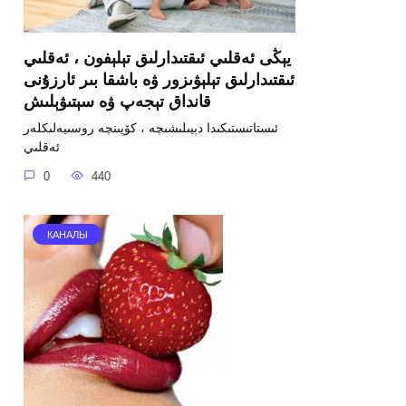
يېڭى ئەقلىي ئىقتىدارلىق تېلېفون ، ئەقلىي
ئىقتىدارلىق تېلېۋىزور ۋە باشقا بىر ئارزۇنى
قانداق تېجەپ ۋە سېتىۋېلىش
ئىستاتىستىكىدا دېيىلىشىچە ، كۆپىنچە روسىيەلىكلەر
ئەقلىي
0
440
КАНАЛЫ