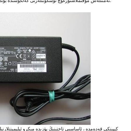
تەمىنلەش مۇقىملاشتۇرغۇچ ئۈسكۈنىلەرنى كەلگۈسىدە بۇنداق ئەھۋاللارنىڭ ئاقىۋىتىدىن قوغداشقا ياردەم بېرىدۇ.
كېيىنكى قەدەمدە ، ئاساسىي تاختىنىڭ يۈزىدە مىكرو ئېلېمېنتلارن