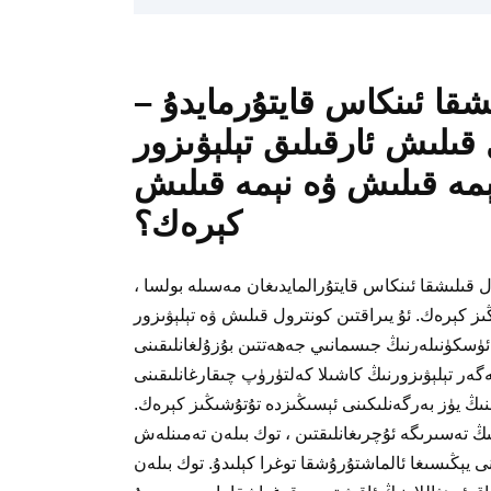
ىشقا ئىنكاس قايتۇرمايدۇ –
قىلىش ئارقىلىق تېلېۋىزور
مە قىلىش ۋە نېمە قىلىش
كېرەك؟
ول قىلىشقا ئىنكاس قايتۇرالمايدىغان مەسىلە بولسا ،
ز كېرەك. ئۇ يىراقتىن كونترول قىلىش ۋە تېلېۋىزور
 ئۈسكۈنىلەرنىڭ جىسمانىي جەھەتتىن بۇزۇلغانلىقىنى
ر تېلېۋىزورنىڭ كاشىلا كەلتۈرۈپ چىقارغانلىقىنى
ىڭ يۈز بەرگەنلىكىنى ئېسىڭىزدە تۇتۇشىڭىز كېرەك.
ىڭ تەسىرىگە ئۇچرىغانلىقتىن ، توك بىلەن تەمىنلەش
 يېڭىسىغا ئالماشتۇرۇشقا توغرا كېلىدۇ. توك بىلەن