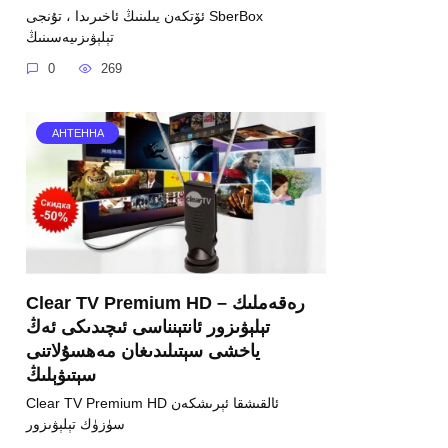
ئۆتكەن يىلىنىڭ ئاخىرىدا ، تۇنجى SberBox
تېلېۋىزىيەسىنىڭ
0
269
АНТЕННА
Clear TV Premium HD – رەقەملىك
تېلېۋىزور ئانتېنناسى ئىچىدىكى ئەڭ
ياخشى سېتىلىدىغان مەھسۇلاتنى
سېتىۋېلىڭ
Clear TV Premium HD ئالقىشقا ئېرىشكەن
سۈزۈك تېلېۋىزور