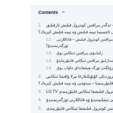
Contents
– ئەگەر يىراقتىن كونترول قىلىش ئارقىلىق
ى ئاچمىسا نېمە قىلىش ۋە نېمە قىلىش كېرەك؟
يىراقتىن كونترول قىلىش – قاناللارنى
ئۆزگەرتمەيدۇ؟
زامانىۋى يىراقتىن ئىنكاس يوق
تىدارلىق يىراقتىن ئىنكاس قايتۇرمايدۇ
زۈلگەن تۈرگە ھېچقانداق جاۋاب يوق
وردىكى كۇنۇپكىلارغا بىرلا ۋاقىتتا ئىنكاس
ايتۇرمىسا – سەۋەبى ۋە نېمە قىلىش كېرەك؟
ن كونترول قىلىشقا ئىنكاس قايتۇرمىدى
ئىشلىمەيدۇ ۋە قاناللارنى ئۆزگەرتمەيدۇ
قتىن كونترول قىلىشقا ئىنكاس قايتۇرمىدى