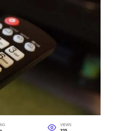
ING
VIEWS
n
335