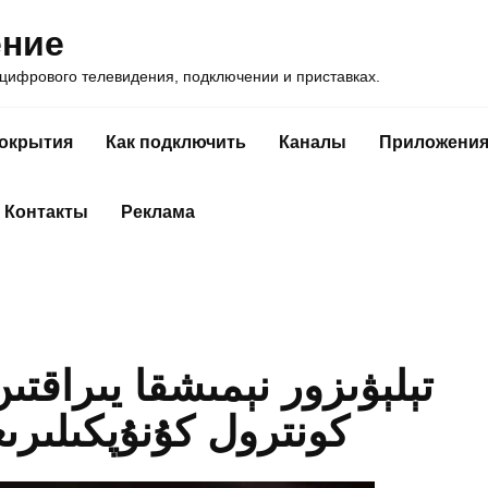
ение
ифрового телевидения, подключении и приставках.
покрытия
Как подключить
Каналы
Приложени
Контакты
Реклама
تېلېۋىزور نېمىشقا يىراقت
كونترول كۇنۇپكىلىرىغ