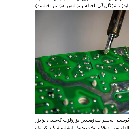
كۈنىسى تەسىر سەۋەبىدىن بۇزۇلۇپ كەتسە ، بۇ تۈر