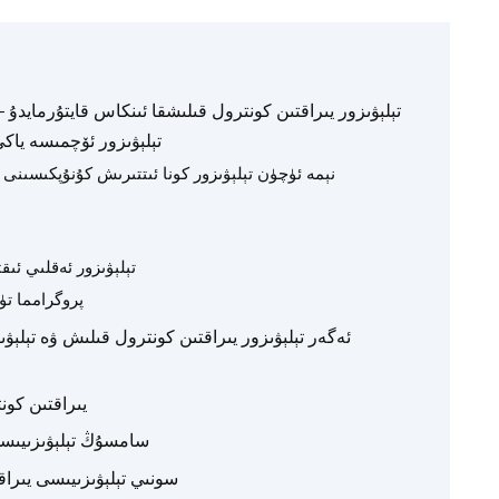
تېلېۋىزور يىراقتىن كونترول قىلىشقا ئىنكاس قايتۇرمايدۇ 
تېلېۋىزور ئۆچمىسە ياك
نېمە ئۈچۈن تېلېۋىزور كونا ئىتتىرىش كۇنۇپكىسىنى 
تېلېۋىزور ئەقلىي ئىق
پروگرامما تۈ
ئەگەر تېلېۋىزور يىراقتىن كونترول قىلىش ۋە تېلېۋىز
ق
LG TV يىراقتى
سامسۇڭ تېلېۋىزىيىسى 
سونىي تېلېۋىزىيىسى يىرا