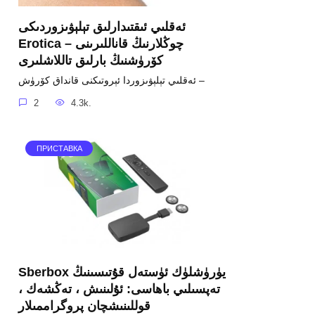
ئەقلىي ئىقتىدارلىق تېلېۋىزوردىكى
Erotica – چوڭلارنىڭ قاناللىرىنى
كۆرۈشنىڭ بارلىق تاللاشلىرى
ئەقلىي تېلېۋىزوردا ئېروتىكنى قانداق كۆرۈش –
2
4.3k.
ПРИСТАВКА
Sberbox يۈرۈشلۈك ئۈستەل قۇتىسىنىڭ
تەپسىلىي باھاسى: ئۇلىنىش ، تەڭشەك ،
قوللىنىشچان پروگراممىلار