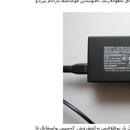
ىڭ بار-يوقلۇقىنى تەكشۈرۈش. كەسپىي بولمىغانلارغا