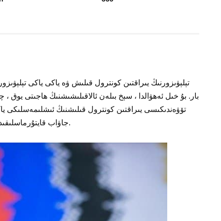
تېلېۋىزورنىڭ يىراقتىن كونترول قىلىش ۋە ياكى ياكى تېلېۋىزور
بار. بۇ خىل ئەھۋالدا ، سېخ بىلەن ئالاقىلىشىشنىڭ ھاجىتى يوق ، 
تۆۋەندىكىسى يىراقتىن كونترول قىلىشنىڭ ئىشلىمەسلىكى ياكى
جاۋاب قايتۇرماسلىقىدىكى سەۋەبلەر ۋە بۇ مەسىلىنى قانداق ھەل قىلىش.