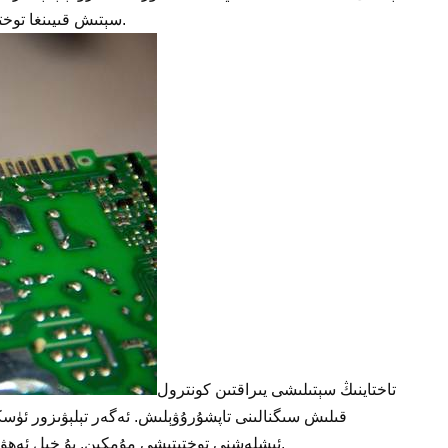
سېتىش قىيىنغا توختايدۇ ، شۇڭا يېڭى تاختا سېتىۋېلىش تەۋسىيە قىلىنىدۇ.
تاختاينىڭ سېتىلىشى يىراقتىن كونترول
قىلىش سىگنالىنى تاپشۇرۇۋېلىش. ئەگەر تېلېۋىزور ئۈس
ئىشلەشنى توختىتىشى مۇمكىن. بۇ خىل ئەھۋالدا ، سىز چوقۇم پولات تۆمۈر ئىشلىتىشىڭىز كېرەك.