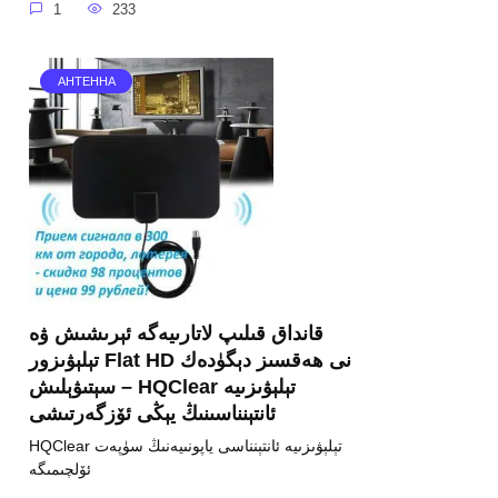
1
233
АНТЕННА
قانداق قىلىپ لاتارىيەگە ئېرىشىش ۋە
تېلېۋىزور Flat HD نى ھەقسىز دېگۈدەك
سېتىۋېلىش – HQClear تېلېۋىزىيە
ئانتېنناسىنىڭ يېڭى ئۆزگەرتىشى
HQClear تېلېۋىزىيە ئانتېنناسى ياپونىيەنىڭ سۈپەت
ئۆلچىمىگە